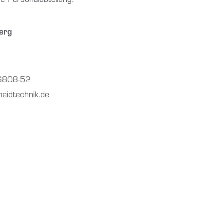
erg
6808-52
eidtechnik.de