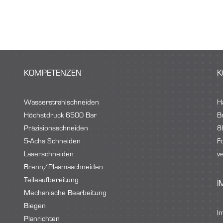
KOMPETENZEN
K
Wasserstrahlschneiden
H
Höchstdruck 6500 Bar
B
Präzisionsschneiden
8
5-Achs Schneiden
F
Laserschneiden
v
Brenn/Plasmaschneiden
Teileaufbereitung
I
Mechanische Bearbeitung
Biegen
I
Planrichten