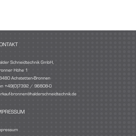
ONTAKT
alder Schneidtechnik GmbH,
ronner Höhe 1
8480 Achstetten-Bronnen
on +49(0)7392 / 96808-0
erkauf-bronnen@halderschneidtechnik.de
MPRESSUM
mpressum