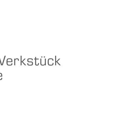
erkstück
e