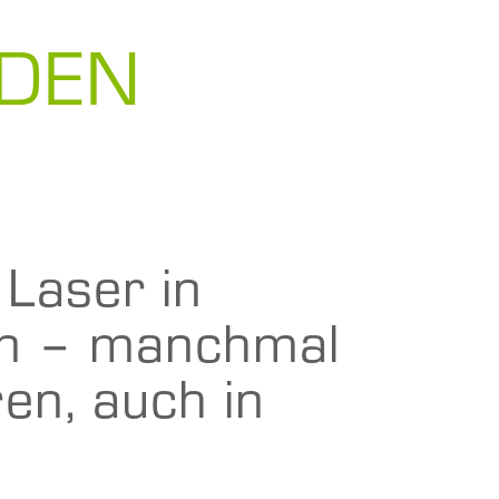
DEN
 Laser in
en – manchmal
en, auch in