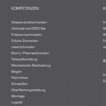
KOMPETENZEN
K
Wasserstrahlschneiden
H
Höchstdruck 6500 Bar
B
Präzisionsschneiden
8
5-Achs Schneiden
F
Laserschneiden
v
Brenn/Plasmaschneiden
Teileaufbereitung
I
Mechanische Bearbeitung
Biegen
I
Planrichten
D
Schweißen
Oberflächengestaltung
Montage
Logistik