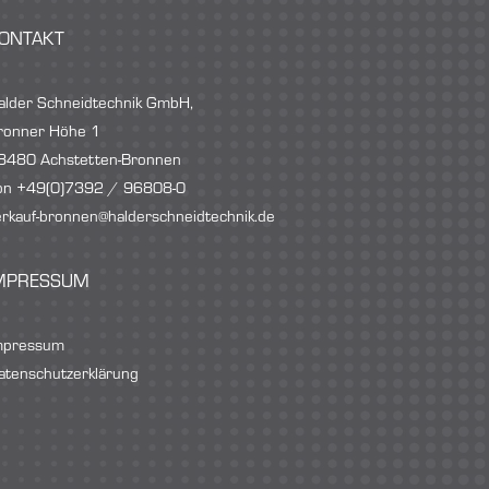
ONTAKT
alder Schneidtechnik GmbH,
ronner Höhe 1
8480 Achstetten-Bronnen
on +49(0)7392 / 96808-0
erkauf-bronnen@halderschneidtechnik.de
MPRESSUM
mpressum
atenschutzerklärung