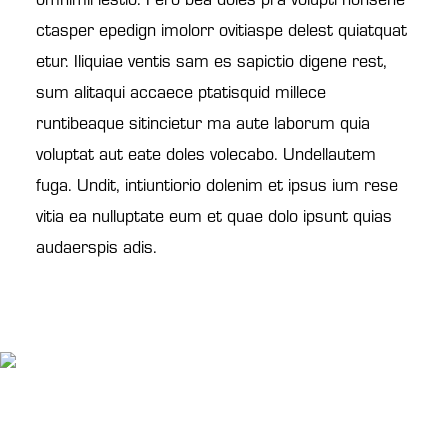
ctasper epedign imolorr ovitiaspe delest quiatquat
etur. Iliquiae ventis sam es sapictio digene rest,
sum alitaqui accaece ptatisquid millece
runtibeaque sitincietur ma aute laborum quia
voluptat aut eate doles volecabo. Undellautem
fuga. Undit, intiuntiorio dolenim et ipsus ium rese
vitia ea nulluptate eum et quae dolo ipsunt quias
audaerspis adis.