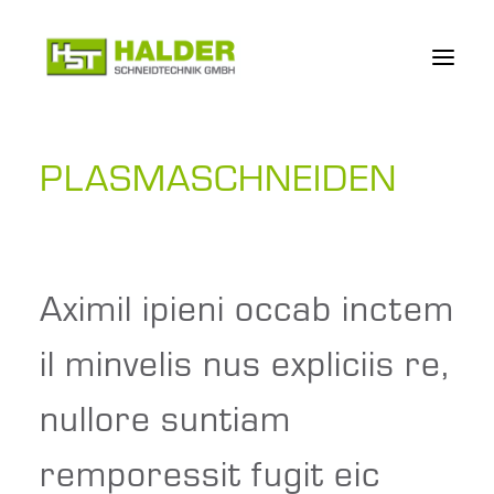
PLASMASCHNEIDEN
UNTERNEHMEN
LEISTUNGEN
WERKSTOFFE
PROJEKTE
Aximil ipieni occab inctem
KARRIERE
il minvelis nus expliciis re,
AUSBILDUNG
DOWNLOADS
nullore suntiam
KONTAKT
remporessit fugit eic