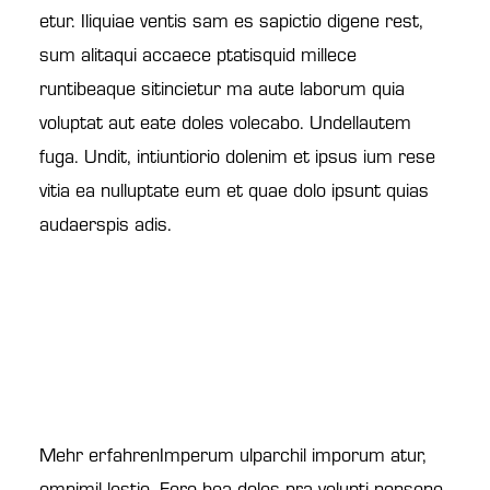
etur. Iliquiae ventis sam es sapictio digene rest,
sum alitaqui accaece ptatisquid millece
runtibeaque sitincietur ma aute laborum quia
voluptat aut eate doles volecabo. Undellautem
fuga. Undit, intiuntiorio dolenim et ipsus ium rese
vitia ea nulluptate eum et quae dolo ipsunt quias
audaerspis adis.
Mehr erfahrenImperum ulparchil imporum atur,
omnimil lestio. Fero bea doles pra volupti nonsene