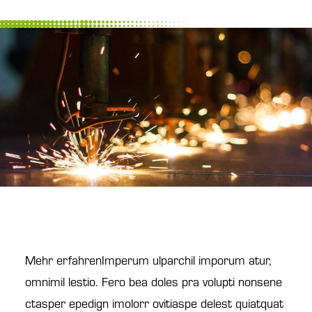
Mehr erfahrenImperum ulparchil imporum atur,
omnimil lestio. Fero bea doles pra volupti nonsene
ctasper epedign imolorr ovitiaspe delest quiatquat